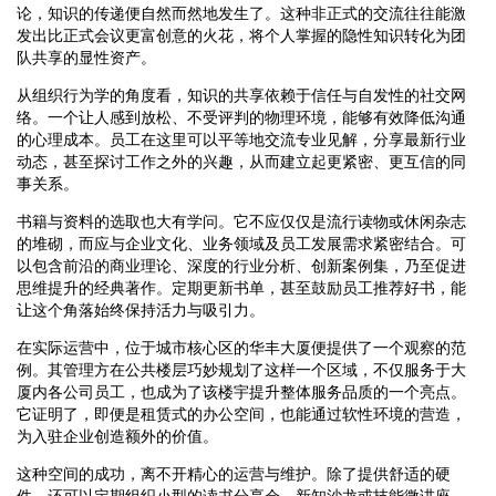
论，知识的传递便自然而然地发生了。这种非正式的交流往往能激
发出比正式会议更富创意的火花，将个人掌握的隐性知识转化为团
队共享的显性资产。
从组织行为学的角度看，知识的共享依赖于信任与自发性的社交网
络。一个让人感到放松、不受评判的物理环境，能够有效降低沟通
的心理成本。员工在这里可以平等地交流专业见解，分享最新行业
动态，甚至探讨工作之外的兴趣，从而建立起更紧密、更互信的同
事关系。
书籍与资料的选取也大有学问。它不应仅仅是流行读物或休闲杂志
的堆砌，而应与企业文化、业务领域及员工发展需求紧密结合。可
以包含前沿的商业理论、深度的行业分析、创新案例集，乃至促进
思维提升的经典著作。定期更新书单，甚至鼓励员工推荐好书，能
让这个角落始终保持活力与吸引力。
在实际运营中，位于城市核心区的华丰大厦便提供了一个观察的范
例。其管理方在公共楼层巧妙规划了这样一个区域，不仅服务于大
厦内各公司员工，也成为了该楼宇提升整体服务品质的一个亮点。
它证明了，即便是租赁式的办公空间，也能通过软性环境的营造，
为入驻企业创造额外的价值。
这种空间的成功，离不开精心的运营与维护。除了提供舒适的硬
件，还可以定期组织小型的读书分享会、新知沙龙或技能微讲座。