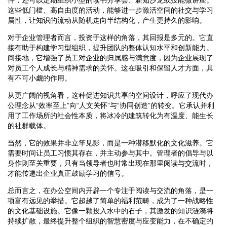
这些低门槛、高自由度的活动，能够进一步激活空间的社交与学习
属性，让知识的流动从随机走向半结构化，产生更持久的影响。
对于企业管理者而言，投资于这样的角落，其回报是多元的。它直
接有助于构建学习型组织，提升团队的整体认知水平和创新能力。
间接地，它增强了员工对企业的归属感与满意度，因为企业展现了
对员工个人成长与精神需求的关怀。这在吸引和保留人才方面，具
有不可小觑的作用。
从更广阔的视角看，这种促进知识共享的空间设计，呼应了现代办
公理念从“效率至上”向“人文关怀”与“协同创造”的转变。它承认并利
用了工作场所的社会性本质，将冰冷的建筑转化为有温度、能生长
的社群载体。
当然，它的效果并非立竿见影，而是一种潜移默化的文化滋养。它
需要时间让员工习惯其存在，并主动参与其中。管理者的倡导与以
身作则至关重要，只有当领导者也时常出现在那里阅读与交流时，
才能传递出企业真正鼓励学习的信号。
总而言之，在办公空间内开辟一个专注于阅读与交流的角落，是一
项富有远见的举措。它超越了简单的福利范畴，成为了一种战略性
的文化基础设施。它像一颗投入水中的石子，其激发的知识涟漪将
持续扩散，最终提升整个组织的智慧密度与应变能力，在不确定的