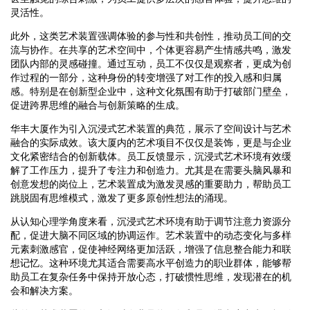
灵活性。
此外，这类艺术装置强调体验的参与性和共创性，推动员工间的交
流与协作。在共享的艺术空间中，个体更容易产生情感共鸣，激发
团队内部的灵感碰撞。通过互动，员工不仅仅是观察者，更成为创
作过程的一部分，这种身份的转变增强了对工作的投入感和归属
感。特别是在创新型企业中，这种文化氛围有助于打破部门壁垒，
促进跨界思维的融合与创新策略的生成。
华丰大厦作为引入沉浸式艺术装置的典范，展示了空间设计与艺术
融合的实际成效。该大厦内的艺术项目不仅仅是装饰，更是与企业
文化紧密结合的创新载体。员工反馈显示，沉浸式艺术环境有效缓
解了工作压力，提升了专注力和创造力。尤其是在需要头脑风暴和
创意发想的岗位上，艺术装置成为激发灵感的重要助力，帮助员工
跳脱固有思维模式，激发了更多原创性想法的涌现。
从认知心理学角度来看，沉浸式艺术环境有助于调节注意力资源分
配，促进大脑不同区域的协调运作。艺术装置中的动态变化与多样
元素刺激感官，促使神经网络更加活跃，增强了信息整合能力和联
想记忆。这种环境尤其适合需要高水平创造力的职业群体，能够帮
助员工在复杂任务中保持开放心态，打破惯性思维，发现潜在的机
会和解决方案。