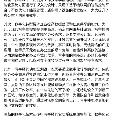
能化系统方面进行了深入的设计，采用了基于物联网的智能控制平
台，不仅优化了能源管理，还实现了设施的远程控制，大大提升了
办公空间的使用效率。
其次，数字化转型要求企业提高数据处理和信息共享的能力。为
此，现代写字楼需要提供更高速、稳定的网络基础设施。写字楼的
网络设计不仅要满足传统的办公需求，还要支持云计算、远程办
公、视频会议等先进技术的应用。通过高速的光纤网络和无线局域
网，企业能够实现跨区域的数据共享和实时协作。无线网络的广泛
应用，使得员工无论在办公室的哪个角落，都能保持高效的连接，
从而满足数字化办公环境的需求。写字楼的网络设计必须具备可扩
展性和稳定性，以应对数字化转型过程中不断增加的带宽需求。
此外，写字楼的功能区划设计也需要适应数字化转型的需求。传统
的办公室布局通常以固定工位为主，但随着弹性办公和远程工作的
普及，企业对于灵活空间的需求逐渐增大。开放式工位、共享会议
室、灵活的工作区域等设计能够帮助员工根据个人需求选择工作位
置，提升工作效率。在一些先进的写字楼中，还特别设立了创新工
作区域，如创客空间、数字化协作空间等，为团队合作和创意碰撞
提供更合适的场所。通过灵活多变的空间设计，写字楼能够更加有
效地支持数字化转型。
创新的数字化技术还使得写字楼的安防系统更加智能化。数字化安